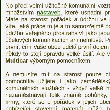
No přeci velmi užitečné komunální voz
množstvím
nástaveb
, které usnadní p
Máte na starost pořádek a údržbu ve s
víte, jaká práce to je a to samozřejmě p
údržbu veřejného prostranství jako jsou
účelových komunikacích ani nemluvě. Prá
první, čím Vaše obec udělá první doje
někdy to stojí opravdu velké úsilí. A
Multicar
výborným pomocníkem.
A nemusíte mít na starost pouze c
pomocníka užijete i jako zemědělský
komunálních službách - vždyť velké m
nezaměstnávají tolik známé pohůnky, 
firmy, které se o pořádek v jejich obci
nabízející stavební materiál může 