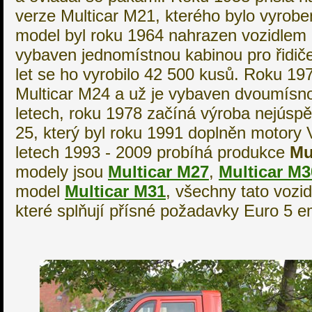
verze Multicar M21, kterého bylo vyrob
model byl roku 1964 nahrazen vozidlem M
vybaven jednomístnou kabinou pro řidič
let se ho vyrobilo 42 500 kusů. Roku 19
Multicar M24 a už je vybaven dvoumísn
letech, roku 1978 začíná výroba nejúspě
25, který byl roku 1991 doplněn motory
letech 1993 - 2009 probíhá produkce
Mu
modely jsou
Multicar M27
,
Multicar M
model
Multicar M31
, všechny tato vozi
které splňují přísné požadavky Euro 5 e