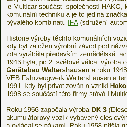
je Multicar součástí společnosti HAKO, k
komunální techniku a je to jediná značka
bývalého kombinátu
IFA
(sdružení autom
Historie výroby těchto komunálních vozi
kdy byl založen výrobní závod pod náz
zde vyráběla především zemědělská tech
1946 byla, po 2. světové válce, výrob
Gerätebau Waltershausen
a roku 1948
VEB Fahrzeugwerk Waltershausen a tent
1991, kdy byl privatizován a vznikl
Hako
1998 se součástí této firmy stává i Multi
Roku 1956 započala výroba
DK 3
(Diese
akumulátorový vozík vybavený dieslov
a ovládal se pákami. Roku 1958 přišla n